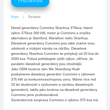
VYŠETŘOVÁNÍ
Popis
Parametr
Diesel generátory Cummins Shanhua 375kva, hlavní
výkon 375kva 300 kW, motor je Cummins a značka
alternátoru je Stamford, Marathon nebo Shanhua.
Dieselové generátory Cummins jsou také známé svou
odolností a nízkými nároky na údržbu. Dieselové
generátory Shanhua Cummins se pohybují od 20 kva do
2000 kva. Pokud potřebujete vyšší výkon, věříme, že
paralelní dieselové generátory jsou vhodnější.
Jako OEM továrna vám We Shandong Huali
poskytneme dieselový generátor Cummins s výkonem
375 kW za konkurenceschopnou cenu. Máme více než
20 let zkušeností s výzkumem a výrobou dieselových
generátorů, takže jako továrna na dieselové generátory
Cummins jsme profesionálové.
Generátorová souprava Cummins o výkonu 375 kva má
kompaktní konstrukci, výstupní výkon je stabilní, provoz