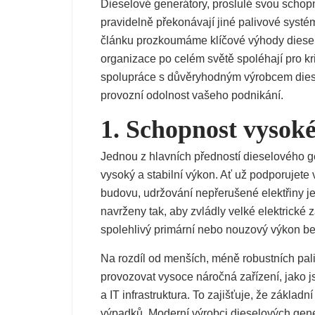
Dieselové generátory, proslulé svou schop
pravidelně překonávají jiné palivové systémy
článku prozkoumáme klíčové výhody diesel
organizace po celém světě spoléhají pro kri
spolupráce s důvěryhodným výrobcem dies
provozní odolnost vašeho podnikání.
1. Schopnost vysok
Jednou z hlavních předností dieselového g
vysoký a stabilní výkon. Ať už podporujet
budovu, udržování nepřerušené elektřiny j
navrženy tak, aby zvládly velké elektrické z
spolehlivý primární nebo nouzový výkon b
Na rozdíl od menších, méně robustních pal
provozovat vysoce náročná zařízení, jako j
a IT infrastruktura. To zajišťuje, že zákla
výpadků. Moderní výrobci dieselových gene