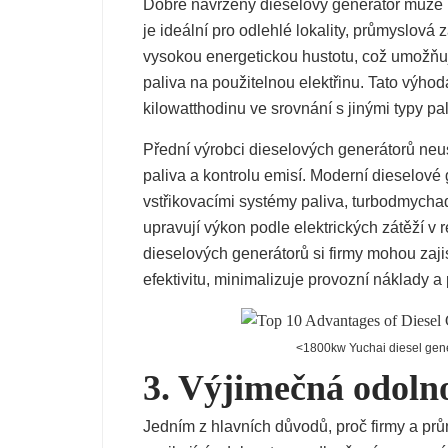
Dobře navržený dieselový generátor může p
je ideální pro odlehlé lokality, průmyslová 
vysokou energetickou hustotu, což umožňuj
paliva na použitelnou elektřinu. Tato výhod
kilowatthodinu ve srovnání s jinými typy pal
Přední výrobci dieselových generátorů neus
paliva a kontrolu emisí. Moderní dieselové
vstřikovacími systémy paliva, turbodmychadl
upravují výkon podle elektrických zátěží v
dieselových generátorů si firmy mohou zajist
efektivitu, minimalizuje provozní náklady 
<1800kw Yuchai diesel gene
3. Výjimečná odoln
Jedním z hlavních důvodů, proč firmy a prům