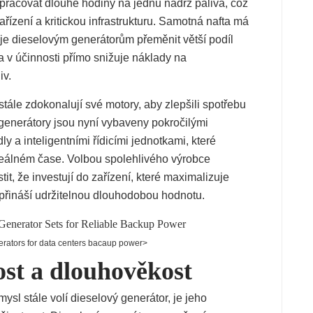
racovat dlouhé hodiny na jednu nádrž paliva, což
zařízení a kritickou infrastrukturu. Samotná nafta má
e dieselovým generátorům přeměnit větší podíl
a v účinnosti přímo snižuje náklady na
iv.
tále zdokonalují své motory, aby zlepšili spotřebu
 generátory jsou nyní vybaveny pokročilými
y a inteligentními řídicími jednotkami, které
 reálném čase. Volbou spolehlivého výrobce
it, že investují do zařízení, které maximalizuje
a přináší udržitelnou dlouhodobou hodnotu.
rators for data centers bacaup power>
ost a dlouhověkost
ysl stále volí dieselový generátor, je jeho