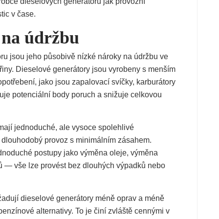
robce dieselových generátorů jak provozní
tic v čase.
 na údržbu
ru jsou jeho působivě nízké nároky na údržbu ve
třiny. Dieselové generátory jsou vyrobeny s menším
třebení, jako jsou zapalovací svíčky, karburátory
uje potenciální body poruch a snižuje celkovou
ají jednoduché, ale vysoce spolehlivé
í dlouhodobý provoz s minimálním zásahem.
jednoduché postupy jako výměna oleje, výměna
émů — vše lze provést bez dlouhých výpadků nebo
vyžadují dieselové generátory méně oprav a méně
nzínové alternativy. To je činí zvláště cennými v