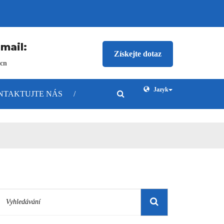
mail:
Získejte dotaz
cn
Jazyk
NTAKTUJTE NÁS
/