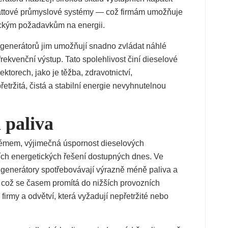
ttové průmyslové systémy — což firmám umožňuje
fickým požadavkům na energii.
h generátorů jim umožňují snadno zvládat náhlé
 frekvenční výstup. Tato spolehlivost činí dieselové
ktorech, jako je těžba, zdravotnictví,
etržitá, čistá a stabilní energie nevyhnutelnou
 paliva
lémem, výjimečná úspornost dieselových
jších energetických řešení dostupných dnes. Ve
generátory spotřebovávají výrazně méně paliva a
, což se časem promítá do nižších provozních
firmy a odvětví, která vyžadují nepřetržité nebo