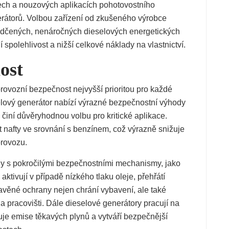
ech a nouzových aplikacích pohotovostního
erátorů. Volbou zařízení od zkušeného výrobce
vědčených, nenáročných dieselových energetických
 spolehlivost a nižší celkové náklady na vlastnictví.
ost
provozní bezpečnost nejvyšší prioritou pro každé
lový generátor nabízí výrazné bezpečnostní výhody
 činí důvěryhodnou volbu pro kritické aplikace.
t nafty ve srovnání s benzínem, což výrazně snižuje
provozu.
ny s pokročilými bezpečnostními mechanismy, jako
ktivují v případě nízkého tlaku oleje, přehřátí
avěné ochrany nejen chrání vybavení, ale také
 pracovišti. Dále dieselové generátory pracují na
uje emise těkavých plynů a vytváří bezpečnější