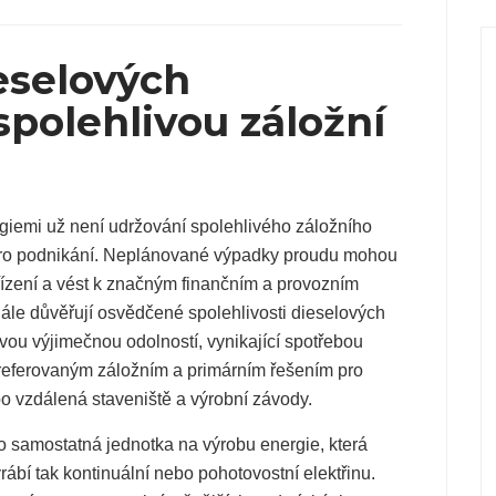
eselových
spolehlivou záložní
giemi už není udržování spolehlivého záložního
 pro podnikání. Neplánované výpadky proudu mohou
ařízení a vést k značným finančním a provozním
adále důvěřují osvědčené spolehlivosti dieselových
vou výjimečnou odolností, vynikající spotřebou
preferovaným záložním a primárním řešením pro
o vzdálená staveniště a výrobní závody.
to samostatná jednotka na výrobu energie, která
rábí tak kontinuální nebo pohotovostní elektřinu.