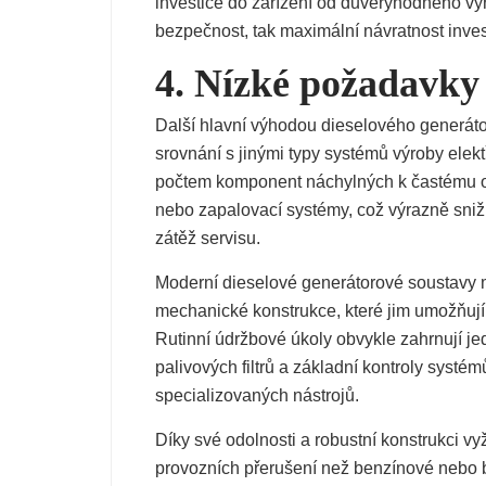
investice do zařízení od důvěryhodného vý
bezpečnost, tak maximální návratnost inves
4. Nízké požadavky
Další hlavní výhodou dieselového generáto
srovnání s jinými typy systémů výroby elek
počtem komponent náchylných k častému opo
nebo zapalovací systémy, což výrazně sniž
zátěž servisu.
Moderní dieselové generátorové soustavy m
mechanické konstrukce, které jim umožňuj
Rutinní údržbové úkoly obvykle zahrnují 
palivových filtrů a základní kontroly syst
specializovaných nástrojů.
Díky své odolnosti a robustní konstrukci 
provozních přerušení než benzínové nebo be