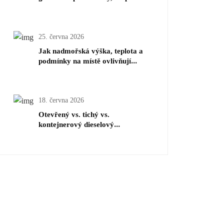
a kompresory
25. června 2026
Jak nadmořská výška, teplota a
podmínky na místě ovlivňují
dimenzování dieselových
generátorů
18. června 2026
Otevřený vs. tichý vs.
kontejnerový dieselový
generátor: Jak vybrat správný
typ pro váš projekt