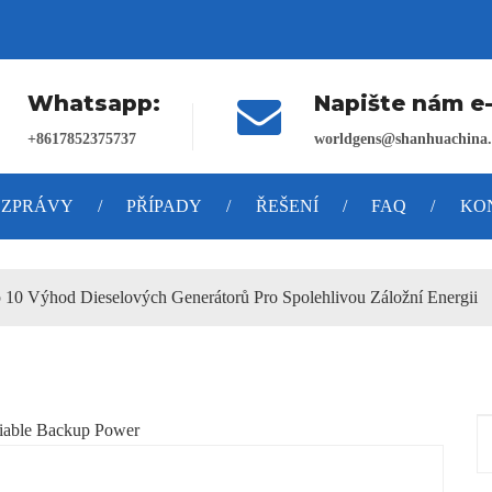
Whatsapp:
Napište nám e-
+8617852375737
worldgens@shanhuachina.
ZPRÁVY
/
PŘÍPADY
/
ŘEŠENÍ
/
FAQ
/
KO
 10 Výhod Dieselových Generátorů Pro Spolehlivou Záložní Energii