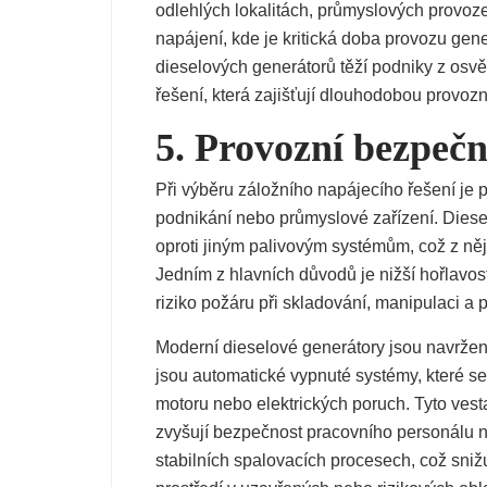
odlehlých lokalitách, průmyslových provoz
napájení, kde je kritická doba provozu gen
dieselových generátorů těží podniky z os
řešení, která zajišťují dlouhodobou provozní
5. Provozní bezpečn
Při výběru záložního napájecího řešení je 
podnikání nebo průmyslové zařízení. Diese
oproti jiným palivovým systémům, což z něj
Jedním z hlavních důvodů je nižší hořlavos
riziko požáru při skladování, manipulaci a 
Moderní dieselové generátory jsou navrže
jsou automatické vypnuté systémy, které se a
motoru nebo elektrických poruch. Tyto vest
zvyšují bezpečnost pracovního personálu na
stabilních spalovacích procesech, což sniž