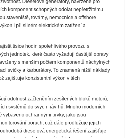
 životnost. Dieselové generátory, navržené pro
tních komponent schopných odolat nepřetržitému
u staveniště, továrny, nemocnice a offshore
výkon i při silném elektrickém zatížení a
jistit tisíce hodin spolehlivého provozu s
ých jednotek, které často vyžadují častější opravy
y navrženy s menším počtem komponentů náchylných
ací svíčky a karburátory. To znamená nižší náklady
ž zajišťuje konzistentní výkon v těch
šují odolnost začleněním zesílených bloků motorů,
dicích systémů do svých návrhů. Mnoho moderních
é vybaveno ochrannými prvky, jako jsou
monitorování poruch, což dále prodlužuje jejich
 dlouhodobá dieselová energetická řešení zajišťuje