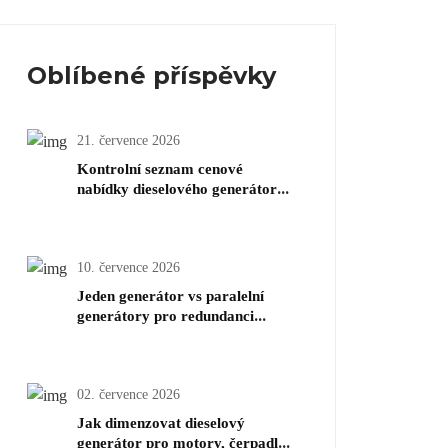
Oblíbené příspěvky
21. července 2026
Kontrolní seznam cenové
nabídky dieselového generátoru:
Co by měli kupující připravit
před tím, než se zeptají na cenu
10. července 2026
Jeden generátor vs paralelní
generátory pro redundanci
dieselových generátorů
02. července 2026
Jak dimenzovat dieselový
generátor pro motory, čerpadla