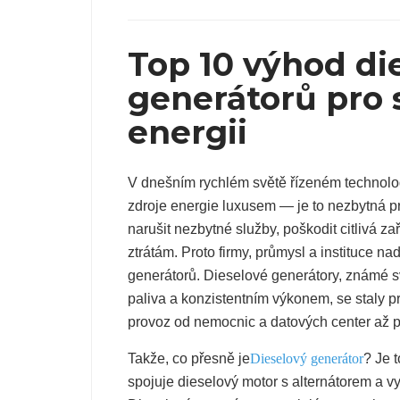
Top 10 výhod di
generátorů pro 
energii
V dnešním rychlém světě řízeném technolo
zdroje energie luxusem — je to nezbytná
narušit nezbytné služby, poškodit citlivá z
ztrátám. Proto firmy, průmysl a instituce n
generátorů. Dieselové generátory, známé s
paliva a konzistentním výkonem, se staly 
provoz od nemocnic a datových center až p
Takže, co přesně je
Dieselový generátor
? Je 
spojuje dieselový motor s alternátorem a vy