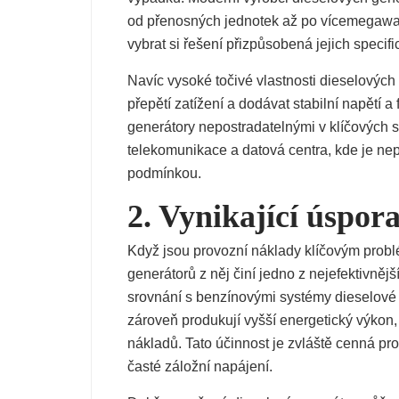
od přenosných jednotek až po vícemegawa
vybrat si řešení přizpůsobená jejich speci
Navíc vysoké točivé vlastnosti dieselovýc
přepětí zatížení a dodávat stabilní napětí a
generátory nepostradatelnými v klíčových se
telekomunikace a datová centra, kde je nepř
podmínkou.
2. Vynikající úspora
Když jsou provozní náklady klíčovým prob
generátorů z něj činí jedno z nejefektivně
srovnání s benzínovými systémy dieselové 
zároveň produkují vyšší energetický výkon
nákladů. Tato účinnost je zvláště cenná pro 
časté záložní napájení.