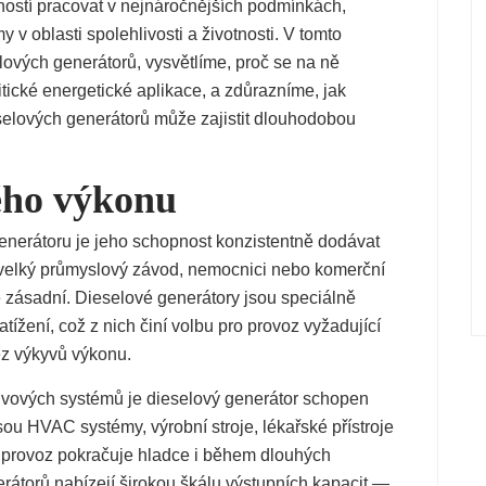
ností pracovat v nejnáročnějších podmínkách,
 v oblasti spolehlivosti a životnosti. V tomto
ových generátorů, vysvětlíme, proč se na ně
tické energetické aplikace, a zdůrazníme, jak
elových generátorů může zajistit dlouhodobou
ého výkonu
enerátoru je jeho schopnost konzistentně dodávat
e velký průmyslový závod, nemocnici nebo komerční
e zásadní. Dieselové generátory jsou speciálně
atížení, což z nich činí volbu pro provoz vyžadující
ez výkyvů výkonu.
ivových systémů je dieselový generátor schopen
sou HVAC systémy, výrobní stroje, lékařské přístroje
dní provoz pokračuje hladce i během dlouhých
rátorů nabízejí širokou škálu výstupních kapacit —