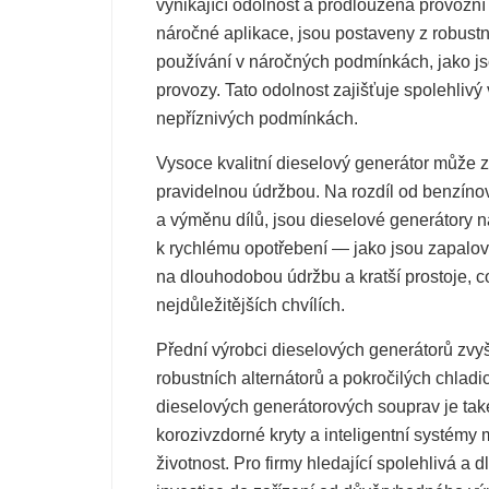
vynikající odolnost a prodloužená provozní
náročné aplikace, jsou postaveny z robus
používání v náročných podmínkách, jako jso
provozy. Tato odolnost zajišťuje spolehlivý 
nepříznivých podmínkách.
Vysoce kvalitní dieselový generátor může za
pravidelnou údržbou. Na rozdíl od benzínov
a výměnu dílů, jsou dieselové generátor
k rychlému opotřebení — jako jsou zapalov
na dlouhodobou údržbu a kratší prostoje, co
nejdůležitějších chvílích.
Přední výrobci dieselových generátorů zvy
robustních alternátorů a pokročilých chla
dieselových generátorových souprav je tak
korozivzdorné kryty a inteligentní systémy 
životnost. Pro firmy hledající spolehlivá a